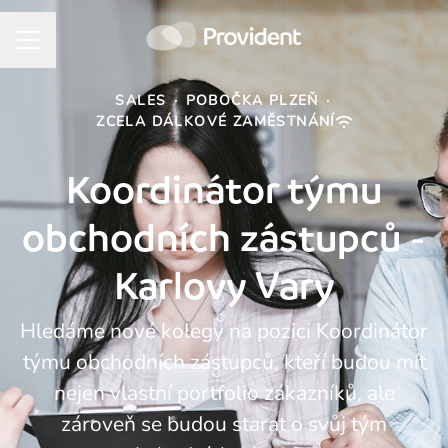
KARIÉRNÍ NABÍDKA
SALES
·
POBOČKA PLZEŇ
·
ZCELA DÁLKOVÉ ZAMĚSTNÁNÍ
Koordinátor týmu
obchodních zástupců -
Karlovy Vary
Hledáme nové kolegy na pozici Koordinátor
týmu obchodních zástupců, kteří budou mít
nejen vlastní portfolio zákazníků, ale
zároveň se budou starat o svůj tým