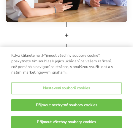
+
🤝Představíme vás zákazníkům
Když kliknete na „Přijmout všechny soubory cookie“,
poskytnete tím souhlas k jejich ukládání na vašem zařízení,
Trénink v terénu:
Vše podstatné – od
což pomáhá s navigací na stránce, s analýzou využití dat a s
našimi marketingovými snahami.
prodeje přes marketing až po správu
splátek – si osvojíte přímo u klientů.
Nastavení souborů cookies
Osobní koordinátor:
Přidělíme vám
zkušeného kolegu, který vás nenechá ve
Přijmout nezbytné soubory cookies
štychu a odpoví na každou vaši otázku.
Cesta k výsledkům:
Naučíme vás pracovat s
Přijmout všechny soubory cookies
ONLINE CHAT
obchodními cíli tak, abyste co nejdříve