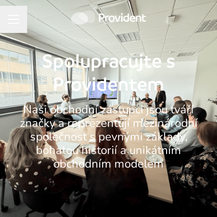
KARIÉRNÍ NABÍDKA
Spolupracujte s
Providentem
Naši obchodní zástupci jsou tváří
značky a reprezentují mezinárodní
společnost s pevnými základy,
bohatou historií a unikátním
obchodním modelem