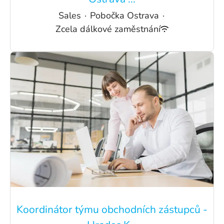
Sales
·
Pobočka Ostrava
·
Zcela dálkové zaměstnání
Koordinátor týmu obchodních zástupců -