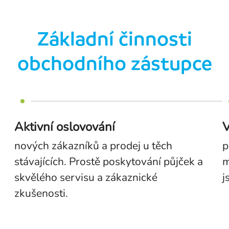
Základní činnosti
obchodního zástupce
Aktivní oslovování
V
nových zákazníků a prodej u těch
p
stávajících. Prostě poskytování půjček a
m
skvělého servisu a zákaznické
j
zkušenosti.