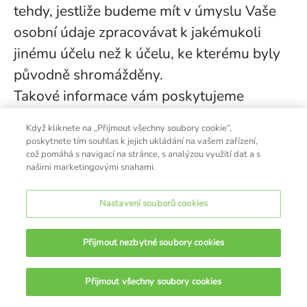
tehdy, jestliže budeme mít v úmyslu Vaše
osobní údaje zpracovávat k jakémukoli
jinému účelu než k účelu, ke kterému byly
původně shromážděny.
Takové informace vám poskytujeme
prostřednictvím těchto zásad ochrany
Když kliknete na „Přijmout všechny soubory cookie“,
osobních údajů, prostřednictvím aktualizací
poskytnete tím souhlas k jejich ukládání na vašem zařízení,
což pomáhá s navigací na stránce, s analýzou využití dat a s
na našem kariérním serveru (viz také níže
našimi marketingovými snahami.
uvedenou Část 11) a zodpovídáním
jakýchkoli dotazů, které případně budete
Nastavení souborů cookies
mít.
Právo na přístup k vašim osobním údajům.
Přijmout nezbytné soubory cookies
Jestliže zpracováváme osobní údaje o vás,
máte právo o tom vědět a obdržet kopii
Přijmout všechny soubory cookies
ONLINE CHAT
údajů o vás, které zpracováváme.